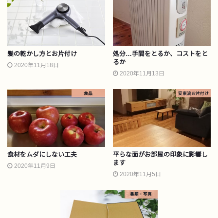
髪の乾かし方とお片付け
処分…手間をとるか、コストをと
るか
2020年11月18日
2020年11月13日
食品
安東流お片付け
食材をムダにしない工夫
平らな面がお部屋の印象に影響し
ます
2020年11月9日
2020年11月5日
書類・写真