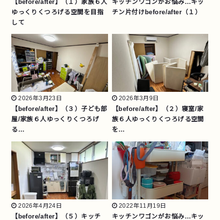
【before/after】（１）家族６人
キッチンワゴンがお悩み…キッ
ゆっくりくつろげる空間を目指
チン片付けbefore/after（１）
して
2026年3月23日
2026年3月9日
【before/after】（３）子ども部
【before/after】（２）寝室/家
屋/家族６人ゆっくりくつろげ
族６人ゆっくりくつろげる空間
る…
を…
2026年4月24日
2022年11月19日
【before/after】（５）キッチ
キッチンワゴンがお悩み…キッ