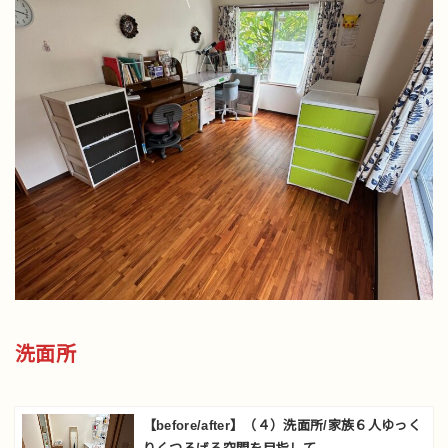
洗面所
【before/after】（４）洗面所/家族６人ゆっく