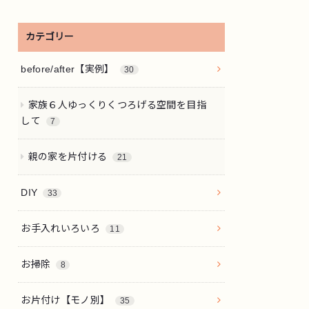
カテゴリー
before/after【実例】
30
家族６人ゆっくりくつろげる空間を目指
して
7
親の家を片付ける
21
DIY
33
お手入れいろいろ
11
お掃除
8
お片付け【モノ別】
35