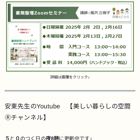
詳細は画像をクリック♪
安東先生のYoutube 【美しい暮らしの空間
Ⓡチャンネル】
５
と
０
のつく日の
夜8時
に更新中です♪