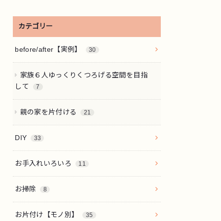
カテゴリー
before/after【実例】
30
家族６人ゆっくりくつろげる空間を目指
して
7
親の家を片付ける
21
DIY
33
お手入れいろいろ
11
お掃除
8
お片付け【モノ別】
35