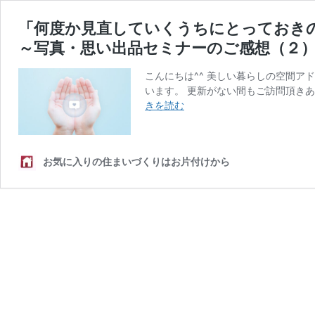
「何度か見直していくうちにとっておき
～写真・思い出品セミナーのご感想（２
こんにちは^^ 美しい暮らしの空間ア
います。 更新がない間もご訪問頂きあ
「何
きを読む
度
か
見
お気に入りの住まいづくりはお片付けから
直
し
て
い
く
う
ち
に
と
っ
て